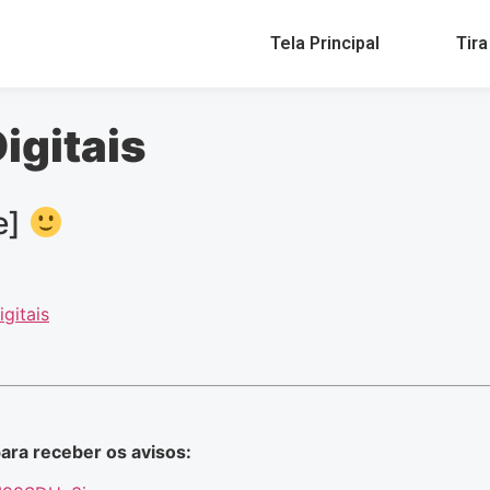
Tela Principal
Tira
igitais
e]
gitais
ara receber os avisos: