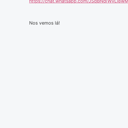
https://chat.whatsapp.com/JSqBNdiWvLi8w
Nos vemos lá!